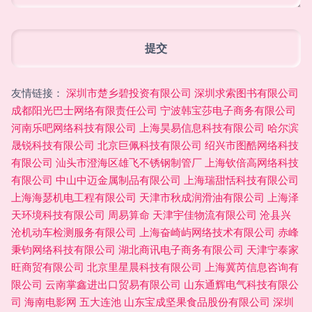
友情链接：
深圳市楚乡碧投资有限公司
深圳求索图书有限公司
成都阳光巴士网络有限责任公司
宁波韩宝莎电子商务有限公司
河南乐吧网络科技有限公司
上海昊易信息科技有限公司
哈尔滨
晟锐科技有限公司
北京巨佩科技有限公司
绍兴市图酷网络科技
有限公司
汕头市澄海区雄飞不锈钢制管厂
上海钦倍高网络科技
有限公司
中山中迈金属制品有限公司
上海瑞甜恬科技有限公司
上海海瑟机电工程有限公司
天津市秋成润滑油有限公司
上海泽
天环境科技有限公司
周易算命
天津宇佳物流有限公司
沧县兴
沧机动车检测服务有限公司
上海奋崎屿网络技术有限公司
赤峰
秉钧网络科技有限公司
湖北商讯电子商务有限公司
天津宁泰家
旺商贸有限公司
北京里星晨科技有限公司
上海冀芮信息咨询有
限公司
云南掌鑫进出口贸易有限公司
山东通辉电气科技有限公
司
海南电影网
五大连池
山东宝成坚果食品股份有限公司
深圳