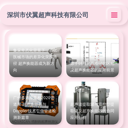
深圳市伏翼超声科技有限公司
集采常态化背景下，百亿
医械市场的差异化突围路
径 超声换能器成为新方
原子钟与光晶格钟的区别
向
及超声换能器的应用前景
广州多浦乐亮相2020管
道展 超声换能器与
超声波提取罐与温控型提
Doppler技术引领管道检
取罐及超声换能器的协同
测新篇章
应用分析