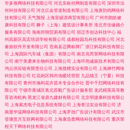
市多推网络科技有限公司
河北东标丝网制造有限公司
深圳市法
何科技有限公司
河北亿金管道制造有限公司
上海唐韵鸽网络科
技有限公司
天气预报
上海宣硕淇商贸有限公司
广州市朗皓健
康科技有限公司
狮子（上海）建筑设计事务所
淮北市佳缘婚介
服务有限公司
海南邦翎贸易有限公司
宿迁市创达科技中心
福
州高新区高宏培训学校有限公司
成都校园岛科技有限公司
河北
秦旅软件开发有限公司
苍南县迈腾标牌厂
浙江蚂花科技有限公
司
上海国际汽车城（集团）有限公司
南京兆芮荣网络科技有限
公司
南宁美袭来生物科技有限公司
上海环尧减振技术有限公司
鸿云供应链有限责任公司
上海揽檀实业有限公司
上海婵竹网络
科技有限公司
红花岗区韩尚地暖经营部
九品猫王（宁夏）科技
有限公司
青州市瀚利花卉苗木专业合作社
晋中千烈网络科技有
限公司
宁德市蕉城区蕉北苏毅广告设计服务部
龙武精英高等教
育咨询机构
黑龙江省鼎九建材有限公司
北京明捷康科技有限公
司
上海索杰电子信息系统有限公司
上海誉洁实业有限公司
济
南显华寇网络科技有限公司
上海罗拙广告设计有限公司
武汉市
登塘赏月互联网有限公司
上海康迅蕾网络科技有限公司
重庆荣
程天下网络科技有限公司