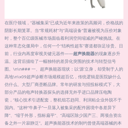
在医疗领域，“器械集采”已成为近年来政策的高频词，价格战的
阴影长期笼罩。当“常规耗材”与“高端设备”普遍被视为压价对象
时，整个百亿级医械市场面临着利润空间缩减的严峻挑战。在
这种常态化僵局中，任何一个“结构性超车”赛道都弥足珍贵。日
前，行业内再度审视关键元器件——
超声换能器
的现象逐步升
温。这背后描绘了一幅独特的差异化突围的技术与转型信号
图。\n\n### 一、超声换能器现状：以‘源’立身，却受制于人的
高地\n\x09超声诊断市场规模超百亿，传统逻辑是医院缺什么
仿什么、大型厂商垄断品牌。常年的研发与招投标模式下，大
部分产品的电声转换器探头的选择无外乎进口品牌压电陶
瓷，“核心技术引进配套，整机组芯趋同、利润粘企业外脱不于
国内。”这种”牛鼻子”一旦落入被集采的配件困境中各差异下
降”、“缩于外形，指标扁平”、“高端区除少国产三、两项合资出
备之外一片寂静泛”。超声换能器技术的制约曾使高端器械的本