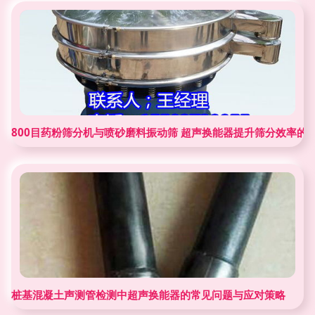
800目药粉筛分机与喷砂磨料振动筛 超声换能器提升筛分效率的
桩基混凝土声测管检测中超声换能器的常见问题与应对策略